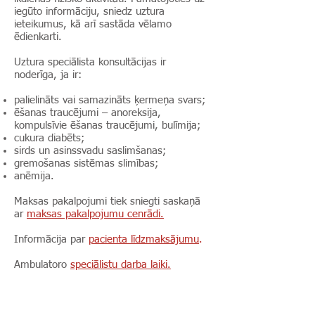
iegūto informāciju, sniedz uztura
ieteikumus, kā arī sastāda vēlamo
ēdienkarti.
Uztura speciālista konsultācijas ir
noderīga, ja ir:
palielināts vai samazināts ķermeņa svars;
ēšanas traucējumi – anoreksija,
kompulsīvie ēšanas traucējumi, bulīmija;
cukura diabēts;
sirds un asinssvadu saslimšanas;
gremošanas sistēmas slimības;
anēmija.
Maksas pakalpojumi tiek sniegti saskaņā
ar
maksas pakalpojumu cenrādi.
Informācija par
pacienta līdzmaksājumu
.
Ambulatoro
speciālistu darba laiki.