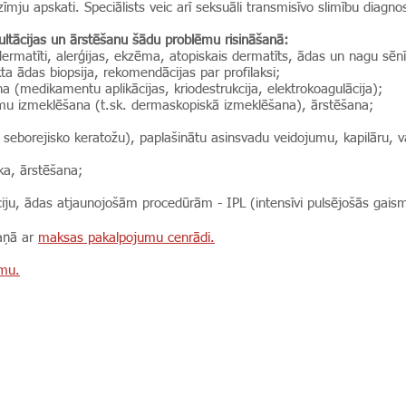
mju apskati. Speciālists veic arī seksuāli transmisīvo slimību diagno
ltācijas un ārstēšanu šādu problēmu risināšanā:
rmatīti, alerģijas, ekzēma, atopiskais dermatīts, ādas un nagu sēnīš
ta ādas biopsija, rekomendācijas par profilaksi;
a (medikamentu aplikācijas, kriodestrukcija, elektrokoagulācija);
u izmeklēšana (t.sk. dermaskopiskā izmeklēšana), ārstēšana;
 seborejisko keratožu), paplašinātu asinsvadu veidojumu, kapilāru,
ika, ārstēšana;
iju, ādas atjaunojošām procedūrām - IPL (intensīvi pulsējošās gaism
kaņā ar
maksas pakalpojumu cenrādi.
umu.