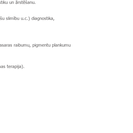
stiku un ārstēšanu.
u slimību u.c.) diagnostika,
 vasaras raibumu, pigmentu plankumu
as terapija).