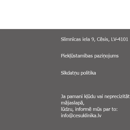
Slimnīcas iela 9, Cēsis, LV-4101
Piekļūstamības paziņojums
Sīkdatņu politika
Ja pamani kļūdu vai neprecizitāt
mājaslapā,
lūdzu, informē mūs par to:
info@cesuklinika.lv