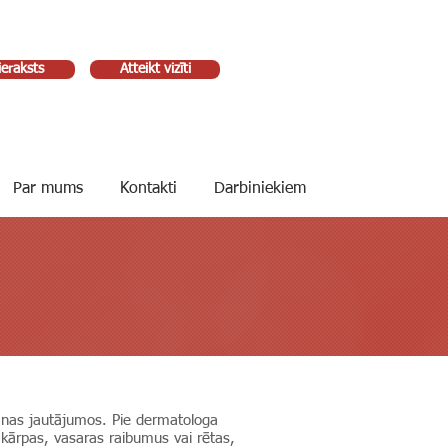
ieraksts
Atteikt vizīti
Par mums
Kontakti
Darbiniekiem
šanas jautājumos. Pie dermatologa
t kārpas, vasaras raibumus vai rētas,