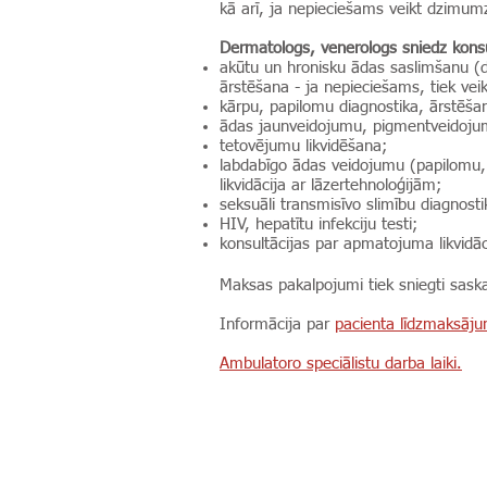
kā arī, ja nepieciešams veikt dzimumzī
Dermatologs, venerologs sniedz konsu
akūtu un hronisku ādas saslimšanu (de
ārstēšana - ja nepieciešams, tiek veik
kārpu, papilomu diagnostika, ārstēšan
ādas jaunveidojumu, pigmentveidojum
tetovējumu likvidēšana;
labdabīgo ādas veidojumu (papilomu,
likvidācija ar lāzertehnoloģijām;
seksuāli transmisīvo slimību diagnost
HIV, hepatītu infekciju testi;
konsultācijas par apmatojuma likvidāc
Maksas pakalpojumi tiek sniegti sas
Informācija par
pacienta līdzmaksāj
Ambulatoro speciālistu darba laiki.