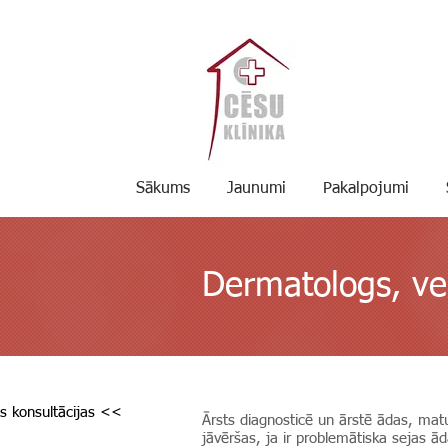
Sākums
Jaunumi
Pakalpojumi
Dermatologs, ve
s konsultācijas <<
Ārsts diagnosticē un ārstē ādas, mat
jāvēršas, ja ir problemātiska sejas ād