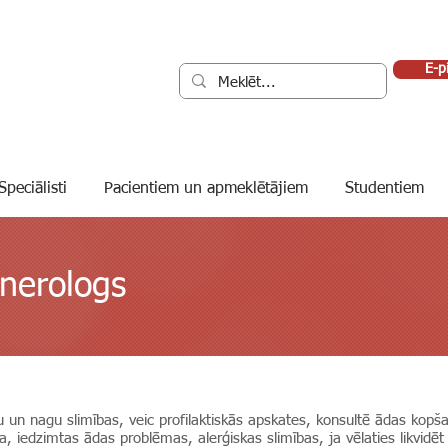
E-p
Speciālisti
Pacientiem un apmeklētājiem
Studentiem
nerologs
u un nagu slimības, veic profilaktiskās apskates, konsultē ādas kop
a, iedzimtas ādas problēmas, alerģiskas slimības, ja vēlaties likvidē