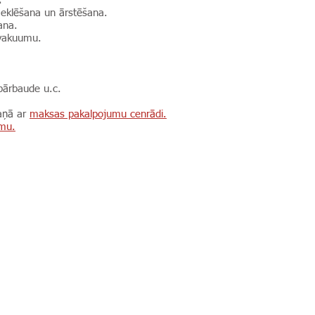
s:
eklēšana un ārstēšana.
ana.
vakuumu.
ms.
.
pārbaude u.c.
kaņā ar
maksas pakalpojumu cenrādi.
umu.