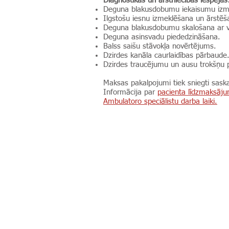
Diagnostikas un ārstniecības iespēja
Deguna blakusdobumu iekaisumu izm
Ilgstošu iesnu izmeklēšana un ārstēš
Deguna blakusdobumu skalošana ar 
Deguna asinsvadu piededzināšana.
Balss saišu stāvokļa novērtēju
Dzirdes kanāla caurlaidības pārbaude
Dzirdes traucējumu un ausu trokšņu 
Maksas pakalpojumi tiek sniegti sas
Informācija par
pacienta līdzmaksāj
Ambulatoro speciālistu darba laiki.