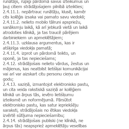
runātājs, rūpīgi pārdomā savus izteikumus un
ļauj citiem strādājošajiem pilnībā izteikties;
2.4.11.1. nepārtrauc runātāju, klusē, kamēr
cits kolēģis izsaka vai pamato savu viedokli;
2.4.11.2. nelieto mobilo tālruni apspriežu,
sanāksmju laikā, kā arī jebkurā vietā un laikā
atrodoties klīnikā, ja tas traucē pārējiem
darbiniekiem un apmeklētājiem;
2.4.11.3. uzklausa argumentus, kas ir
atšķirīga viedokļa pamatā;
2.4.11.4. izprot un pārdomā teikto, un
oponē, ja tas nepieciešams;
2.4.12. strādājošais nelieto vārdus, žestus un
mājienus, kas neatbilst lietišķai komunikācijai
vai arī var aizskart citu personu cieņu un
godu;
2.4.13. saziņā, izmantojot elektronisko pastu,
un cita veida rakstiskā saziņā ar kolēģiem
klīnikā un ārpus tās, ievēro lietišķumu
izteiksmē un noformējumā. Pārsūtot
elektronisko pastu, kas satur iepriekšēju
saraksti, strādājošais no ētikas viedokļa
izvērtē sūtījuma nepieciešamību;
2.4.14. strādājošais publiski (ne klīnikā, ne
ārpus tās) neapspriež apmeklētāju veselības