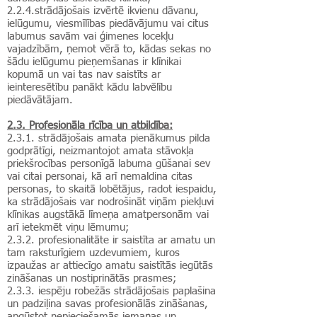
2.2.4.strādājošais izvērtē ikvienu dāvanu,
ielūgumu, viesmīlības piedāvājumu vai citus
labumus savām vai ģimenes locekļu
vajadzībām, ņemot vērā to, kādas sekas no
šādu ielūgumu pieņemšanas ir klīnikai
kopumā un vai tas nav saistīts ar
ieinteresētību panākt kādu labvēlību
piedāvātājam.
2.3. Profesionāla rīcība un atbildība:
2.3.1.
strādājošais amata pienākumus pilda
godprātīgi, neizmantojot amata stāvokļa
priekšrocības personīgā labuma gūšanai sev
vai citai personai, kā arī nemaldina citas
personas, to skaitā lobētājus, radot iespaidu,
ka strādājošais var nodrošināt viņām piekļuvi
klīnikas augstākā līmeņa amatpersonām vai
arī ietekmēt viņu lēmumu;
2.3.2. profesionalitāte ir saistīta ar amatu un
tam raksturīgiem uzdevumiem, kuros
izpaužas ar attiecīgo amatu saistītās iegūtās
zināšanas un nostiprinātās prasmes;
2.3.3. iespēju robežās strādājošais paplašina
un padziļina savas profesionālās zināšanas,
apgūstot nepieciešamās iemaņas un