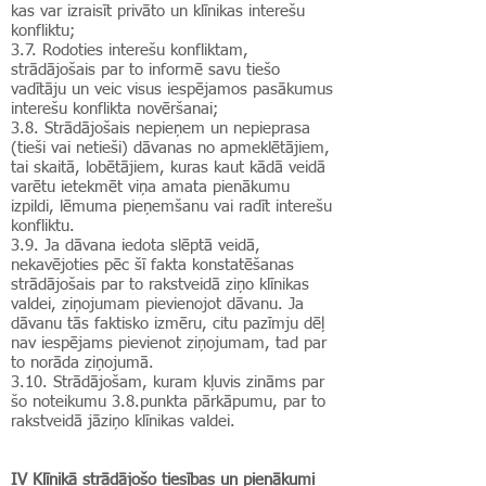
kas var izraisīt privāto un klīnikas interešu
konfliktu;
3.7.
Rodoties interešu konfliktam,
strādājošais par to informē savu tiešo
vadītāju un veic visus iespējamos pasākumus
interešu konflikta novēršanai;
3.8. Strādājošais nepieņem un nepieprasa
(tieši vai netieši) dāvanas no apmeklētājiem,
tai skaitā, lobētājiem, kuras kaut kādā veidā
varētu ietekmēt viņa amata pienākumu
izpildi, lēmuma pieņemšanu vai radīt interešu
konfliktu.
3.9. Ja dāvana iedota slēptā veidā,
nekavējoties pēc šī fakta konstatēšanas
strādājošais par to rakstveidā ziņo klīnikas
valdei, ziņojumam pievienojot dāvanu. Ja
dāvanu tās faktisko izmēru, citu pazīmju dēļ
nav iespējams pievienot ziņojumam, tad par
to norāda ziņojumā.
3.10.
Strādājošam, kuram kļuvis zināms par
šo noteikumu 3.8.punkta pārkāpumu, par to
rakstveidā jāziņo klīnikas valdei.
IV Klīnikā strādājošo tiesības un pienākumi