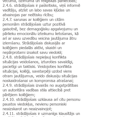
vecuma, dzimuma un reliģiskās pārliecības;
2.4.6. strādājošais ir paškritisks, viņš informē
vadītāju, atzīst un labo savas kļūdas un
atvainojas par neētisku rīcību;
2.4.7. sarunas ar kolēģiem un citām
personām strādājošais uztur pozitīvā
gaisotnē, bez demagoģisku apgalvojumu un
pārlieku emocionālu izteikumu lietošanas, kā
arī ar savu uzvedību veicina jautājuma ātru
izlemšanu. Strādājošais diskusijās ar
kolēģiem piedalās aktīvi, skaidri un
nepārprotami izsakot savu viedokli;
2.4.8. strādājošais nepieļauj konflikta
situācijas veidošanos, izturoties savaldīgi,
pacietīgi un taktiski. Veidojoties konflikta
situācijai, kolēģi, savstarpēji uzdod viens
otram jautājumus, veido diskusiju situācijas
noskaidrošanai un kompromisa atrašanai;
2.4.9. strādājošais izvairās no augstprātības
un autoritāra vadības stila attiecībā pret
pārējiem kolēģiem;
2.4.10. strādājošais uzklausa arī citu personu
paustos viedokļus, nevienu personiski
neaizskarot un neaizvainojot;
2.4.11. strādājošais ir uzmanīgs klausītājs un