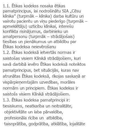
1.1. Ētikas kodekss nosaka ētikas
pamatprincipus, lai nodrošinātu SIA „Cēsu
klīnika” (turpmāk – klīnika) darba kultūru un
vairotu pacientu un viņu piederīgo (turpmāk –
apmeklētāju) uzticību klīnikai, interešu
konflikta risinājumus, darbinieku un
amatpersonu (turpmāk – strādājošais)
tiesības un pienākumus un atbildību par
Ētikas kodeksa neievērošanu
1.2. Ētikas kodeksā ietvertās normas ir
saistošas visiem Klīnikā strādājošiem, kuri
savā darbībā ievēro Ētikas kodeksā noteiktos
pamatprincipus, bet situācijās, kuras nav
atrunātas Ētikas kodeksā, rīkojas saskaņā ar
vispārpieņemtajām uzvedības, morāles
normām un principiem. Ētikas kodekss ir
saistošs visiem Klīnikā strādājošiem.
1.3. Ētikas kodeksa pamatprincipi ir:
tiesiskums, neatkarība un neitralitāte,
objektivitāte un laba pārvaldība,
profesionāla rīcība un atbildība,
taisnprātība, godprātība, atklātība, lojalitāte