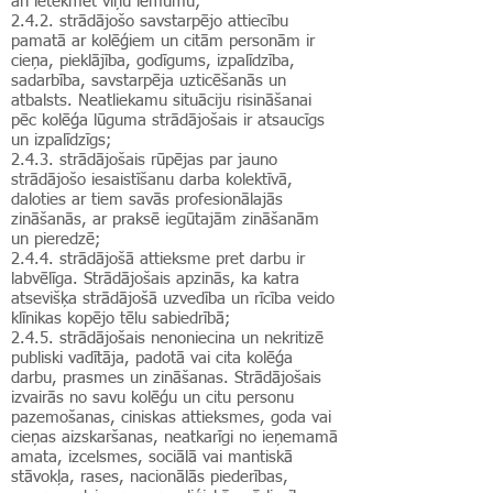
arī ietekmēt viņu lēmumu;
2.4.2. strādājošo savstarpējo attiecību
pamatā ar kolēģiem un citām personām ir
cieņa, pieklājība, godīgums, izpalīdzība,
sadarbība, savstarpēja uzticēšanās un
atbalsts. Neatliekamu situāciju risināšanai
pēc kolēģa lūguma strādājošais ir atsaucīgs
un izpalīdzīgs;
2.4.3. strādājošais rūpējas par jauno
strādājošo iesaistīšanu darba kolektīvā,
daloties ar tiem savās profesionālajās
zināšanās, ar praksē iegūtajām zināšanām
un pieredzē;
2.4.4. strādājošā attieksme pret darbu ir
labvēlīga. Strādājošais apzinās, ka katra
atsevišķa strādājošā uzvedība un rīcība veido
klīnikas kopējo tēlu sabiedrībā;
2.4.5. strādājošais nenoniecina un nekritizē
publiski vadītāja, padotā vai cita kolēģa
darbu, prasmes un zināšanas. Strādājošais
izvairās no savu kolēģu un citu personu
pazemošanas, ciniskas attieksmes, goda vai
cieņas aizskaršanas, neatkarīgi no ieņemamā
amata, izcelsmes, sociālā vai mantiskā
stāvokļa, rases, nacionālās piederības,