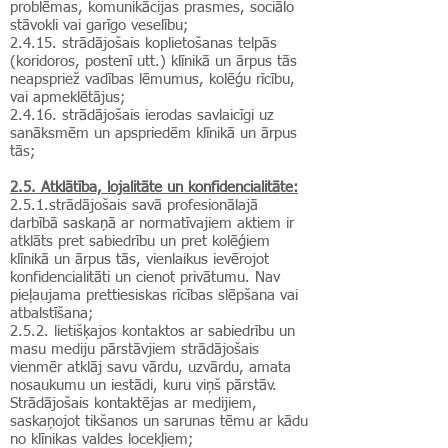
problēmas, komunikācijas prasmes, sociālo
stāvokli vai garīgo veselību;
2.4.15. strādājošais koplietošanas telpās
(koridoros, postenī utt.) klīnikā un ārpus tās
neapspriež vadības lēmumus, kolēģu rīcību,
vai apmeklētājus;
2.4.16. strādājošais ierodas savlaicīgi uz
sanāksmēm un apspriedēm klīnikā un ārpus
tās;
2.5. Atklātība, lojalitāte un konfidencialitāte:
2.5.1.strādājošais savā profesionālajā
darbībā saskaņā ar normatīvajiem aktiem ir
atklāts pret sabiedrību un pret kolēģiem
klīnikā un ārpus tās, vienlaikus ievērojot
konfidencialitāti un cienot privātumu. Nav
pieļaujama prettiesiskas rīcības slēpšana vai
atbalstīšana;
2.5.2. lietišķajos kontaktos ar sabiedrību un
masu mediju pārstāvjiem strādājošais
vienmēr atklāj savu vārdu, uzvārdu, amata
nosaukumu un iestādi, kuru viņš pārstāv.
Strādājošais kontaktējas ar medijiem,
saskaņojot tikšanos un sarunas tēmu ar kādu
no klīnikas valdes locekļiem;