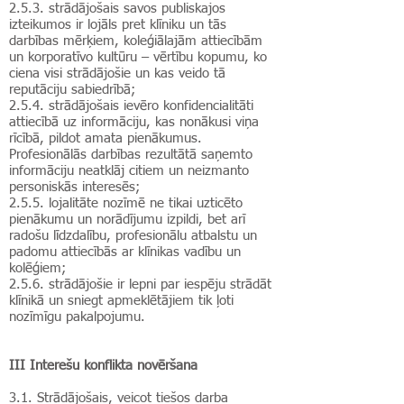
2.5.3. strādājošais savos publiskajos
izteikumos ir lojāls pret klīniku un tās
darbības mērķiem, koleģiālajām attiecībām
un korporatīvo kultūru – vērtību kopumu, ko
ciena visi strādājošie un kas veido tā
reputāciju sabiedrībā;
2.5.4. strādājošais ievēro konfidencialitāti
attiecībā uz informāciju, kas nonākusi viņa
rīcībā, pildot amata pienākumus.
Profesionālās darbības rezultātā saņemto
informāciju neatklāj citiem un neizmanto
personiskās interesēs;
2.5.5. lojalitāte nozīmē ne tikai uzticēto
pienākumu un norādījumu izpildi, bet arī
radošu līdzdalību, profesionālu atbalstu un
padomu attiecībās ar klīnikas vadību un
kolēģiem;
2.5.6. strādājošie ir lepni par iespēju strādāt
klīnikā un sniegt apmeklētājiem tik ļoti
nozīmīgu pakalpojumu.
III Interešu konflikta novēršana
3.1.
Strādājošais, veicot tiešos darba