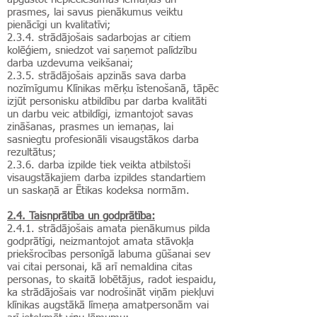
prasmes, lai savus pienākumus veiktu
pienācīgi un kvalitatīvi;
2.3.4. strādājošais sadarbojas ar citiem
kolēģiem, sniedzot vai saņemot palīdzību
darba uzdevuma veikšanai;
2.3.5.
strādājošais apzinās sava darba
nozīmīgumu Klīnikas mērķu īstenošanā, tāpēc
izjūt personisku atbildību par darba kvalitāti
un darbu veic atbildīgi, izmantojot savas
zināšanas, prasmes un iemaņas, lai
sasniegtu profesionāli visaugstākos darba
rezultātus;
2.3.6. darba izpilde tiek veikta atbilstoši
visaugstākajiem darba izpildes standartiem
un saskaņā ar Ētikas kodeksa normām.
2.4. Taisnprātība un godprātība:
2.4.1. strādājošais amata pienākumus pilda
godprātīgi, neizmantojot amata stāvokļa
priekšrocības personīgā labuma gūšanai sev
vai citai personai, kā arī nemaldina citas
personas, to skaitā lobētājus, radot iespaidu,
ka strādājošais var nodrošināt viņām piekļuvi
klīnikas augstākā līmeņa amatpersonām vai