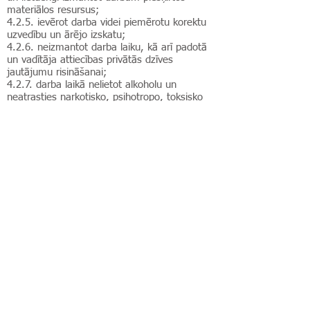
materiālos resursus;
4.2.5. ievērot darba videi piemērotu korektu
uzvedību un ārējo izskatu;
4.2.6. neizmantot darba laiku, kā arī padotā
un vadītāja attiecības privātās dzīves
jautājumu risināšanai;
4.2.7. darba laikā nelietot alkoholu un
neatrasties narkotisko, psihotropo, toksisko
vai citu apreibinošu vielu iespaidā;
4.2.8. nekaitēt paša vai trešo personu
drošībai un veselībai, kā arī darba devēja vai
trešo personu pamatotām interesēm;
4.2.9. izvairīties no situācijām, kurās varētu
rasties interešu konflikts vai korupcijai
labvēlīgi apstākļi;
4.2.10. respektēt pamatotus vadības
lēmumus apzinoties, ka vadības rīcībā ir
pilnīgāka un objektīvāka informācija;
4.2.11. publiski neapspriest savu vai kolēģu
atalgojumu;
4.2.12. sekot līdzi, lai apmeklētāji ievērotu
klīnikas iekšējās kārtības noteikumus,
nepieciešamības gadījumā aizrādīt vai novērst
noteikumu vai labu uzvedības normu
neievērošanu