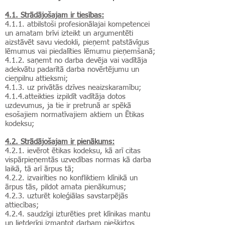
4.1. Strādājošajam ir tiesības:
4.1.1. atbilstoši profesionālajai kompetencei
un amatam brīvi izteikt un argumentēti
aizstāvēt savu viedokli, pieņemt patstāvīgus
lēmumus vai piedalīties lēmumu pieņemšanā;
4.1.2. saņemt no darba devēja vai vadītāja
adekvātu padarītā darba novērtējumu un
cieņpilnu attieksmi;
4.1.3. uz privātās dzīves neaizskaramību;
4.1.4.atteikties izpildīt vadītāja dotos
uzdevumus, ja tie ir pretrunā ar spēkā
esošajiem normatīvajiem aktiem un Ētikas
kodeksu;
4.2. Strādājošajam ir pienākums:
4.2.1. ievērot ētikas kodeksu, kā arī citas
vispārpieņemtās uzvedības normas kā darba
laikā, tā arī ārpus tā;
4.2.2. izvairīties no konfliktiem klīnikā un
ārpus tās, pildot amata pienākumus;
4.2.3. uzturēt koleģiālas savstarpējās
attiecības;
4.2.4. saudzīgi izturēties pret klīnikas mantu
un lietderīgi izmantot darbam piešķirtos