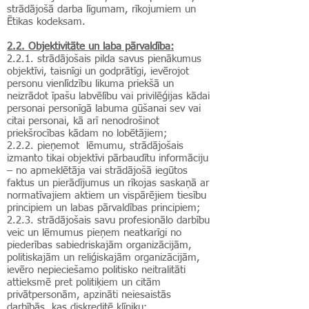
strādājošā darba līgumam, rīkojumiem un
Ētikas kodeksam.
2.2. Objektivitāte un laba pārvaldība:
2.2.1. strādājošais pilda savus pienākumus
objektīvi, taisnīgi un godprātīgi, ievērojot
personu vienlīdzību likuma priekšā un
neizrādot īpašu labvēlību vai privilēģijas kādai
personai personīgā labuma gūšanai sev vai
citai personai, kā arī nenodrošinot
priekšrocības kādam no lobētājiem;
2.2.2. pieņemot lēmumu, strādājošais
izmanto tikai objektīvi pārbaudītu informāciju
– no apmeklētāja vai strādājošā iegūtos
faktus un pierādījumus un rīkojas saskaņā ar
normatīvajiem aktiem un vispārējiem tiesību
principiem un labas pārvaldības principiem;
2.2.3. strādājošais savu profesionālo darbību
veic un lēmumus pieņem neatkarīgi no
piederības sabiedriskajām organizācijām,
politiskajām un reliģiskajām organizācijām,
ievēro nepieciešamo politisko neitralitāti
attieksmē pret politiķiem un citām
privātpersonām, apzināti neiesaistās
darbībās, kas diskreditē klīniku;