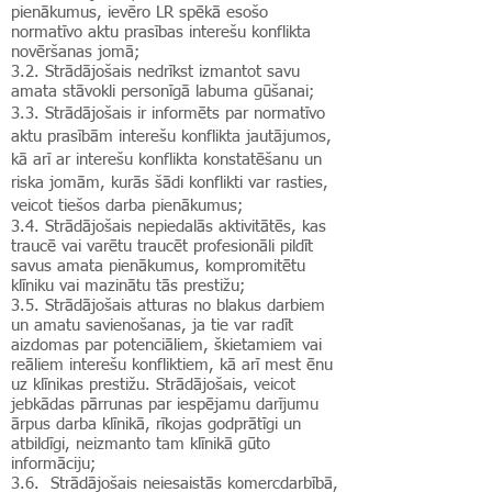
pienākumus, ievēro LR spēkā esošo
normatīvo aktu prasības interešu konflikta
novēršanas jomā;
3.2.
Strādājošais nedrīkst izmantot savu
amata stāvokli personīgā labuma gūšanai;
3.3. Strādājošais ir informēts par normatīvo
aktu prasībām interešu konflikta jautājumos,
kā arī ar interešu konflikta konstatēšanu un
riska jomām, kurās šādi konflikti var rasties,
veicot tiešos darba pienākumus;
3.4. Strādājošais nepiedalās aktivitātēs, kas
traucē vai varētu traucēt profesionāli pildīt
savus amata pienākumus, kompromitētu
klīniku vai mazinātu tās prestižu;
3.5. Strādājošais atturas no blakus darbiem
un amatu savienošanas, ja tie var radīt
aizdomas par potenciāliem, škietamiem vai
reāliem interešu konfliktiem, kā arī mest ēnu
uz klīnikas prestižu. Strādājošais, veicot
jebkādas pārrunas par iespējamu darījumu
ārpus darba klīnikā, rīkojas godprātīgi un
atbildīgi, neizmanto tam klīnikā gūto
informāciju;
3.6. Strādājošais neiesaistās komercdarbībā,