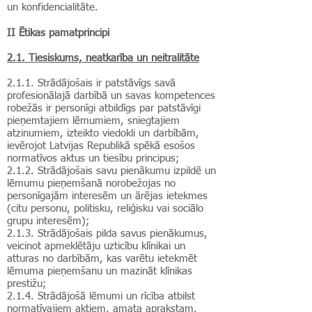
un konfidencialitāte.
II Ētikas pamatprincipi
2.1. Tiesiskums, neatkarība un neitralitāte
2.1.1.
Strādājošais ir patstāvīgs savā
profesionālajā darbībā un savas kompetences
robežās ir personīgi atbildīgs par patstāvīgi
pieņemtajiem lēmumiem, sniegtajiem
atzinumiem, izteikto viedokli un darbībām,
ievērojot Latvijas Republikā spēkā esošos
normatīvos aktus un tiesību principus;
2.1.2. Strādājošais savu pienākumu izpildē un
lēmumu pieņemšanā norobežojas no
personīgajām interesēm un ārējas ietekmes
(citu personu, politisku, reliģisku vai sociālo
grupu interesēm);
2.1.3.
Strādājošais pilda savus pienākumus,
veicinot apmeklētāju uzticību klīnikai un
atturas no darbībām, kas varētu ietekmēt
lēmuma pieņemšanu un mazināt klīnikas
prestižu;
2.1.4. Strādājošā lēmumi un rīcība atbilst
normatīvajiem aktiem, amata aprakstam,