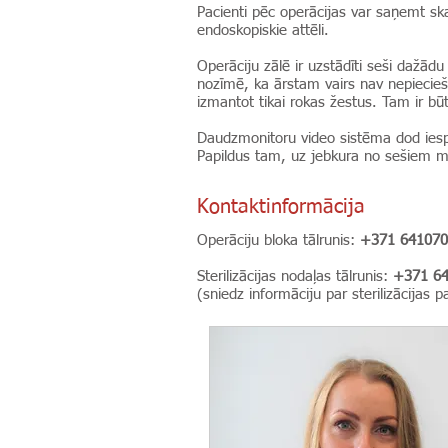
Pacienti pēc operācijas var saņemt skai
endoskopiskie attēli.
Operāciju zālē ir uzstādīti seši dažād
nozīmē, ka ārstam vairs nav nepiecieša
izmantot tikai rokas žestus. Tam ir būti
Daudzmonitoru video sistēma dod iespē
Papildus tam, uz jebkura no sešiem mo
Kontaktinformācija
Operāciju bloka tālrunis:
+371
641070
Sterilizācijas nodaļas tālrunis:
+371 6
(sniedz informāciju par sterilizācijas