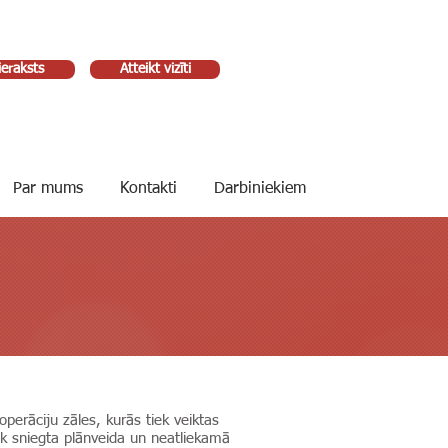
ieraksts
Atteikt vizīti
Par mums
Kontakti
Darbiniekiem
 operāciju zāles, kurās tiek veiktas
iek sniegta plānveida un neatliekamā