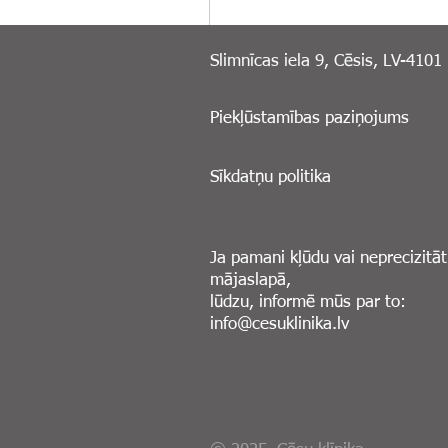
Slimnīcas iela 9, Cēsis, LV-4101
Piekļūstamības paziņojums
Sīkdatņu politika
Ja pamani kļūdu vai neprecizitāt
mājaslapā,
lūdzu, informē mūs par to:
info@cesuklinika.lv