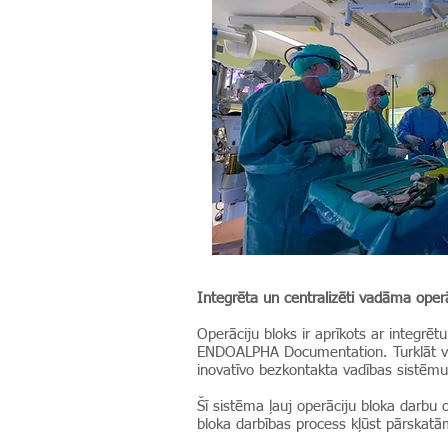
Integrēta un centralizēti vadāma ope
Operāciju bloks ir aprīkots ar integr
ENDOALPHA Documentation. Turklāt visa
inovatīvo bezkontakta vadības sistēmu
Šī sistēma ļauj operāciju bloka darbu o
bloka darbības process kļūst pārskat