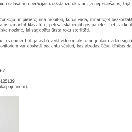
dri salasāmu operācijas izraksta izdruku, un, ja nepieciešams, tajā ti
u funkciju un pielietojuma monitori, kurus vada, izmantojot bezkont
ms izmantot klaviatūru, peli vai skārienjūtīgos paneļus, bet, lai kon
ska nozīme, lai saglabātu ārsta roku sterilitāti.
ju vienmēr būt gatavībā veikt video ierakstu no jebkura video signāl
nitoriem var apskatīt pacienta vēsturi, kas atrodas Cēsu klīnikas da
62
4125139
 pakalpojumiem).