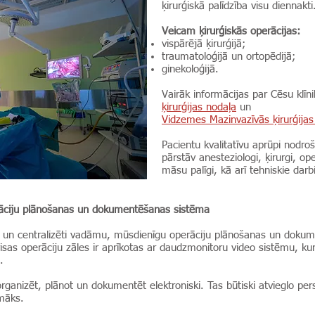
ķirurģiskā palīdzība visu diennakti
Veicam ķirurģiskās operācijas:
vispārējā ķirurģijā;
traumatoloģijā un ortopēdijā;
ginekoloģijā.
Vairāk informācijas par Cēsu klīn
ķirurģijas nodaļa
un
Vidzemes Mazinvazīvās ķirurģijas
Pacientu kvalitatīvu aprūpi nodro
pārstāv anesteziologi, ķirurgi, o
māsu palīgi, kā arī tehniskie darb
rāciju plānošanas un dokumentēšanas sistēma
ētu un centralizēti vadāmu, mūsdienīgu operāciju plānošanas un dok
s operāciju zāles ir aprīkotas ar daudzmonitoru video sistēmu, kura
.
rganizēt, plānot un dokumentēt elektroniski. Tas būtiski atvieglo per
āmāks.