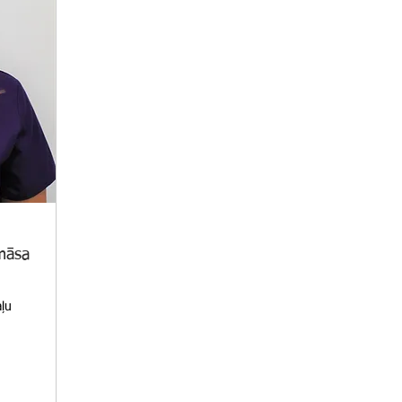
 māsa
aļu