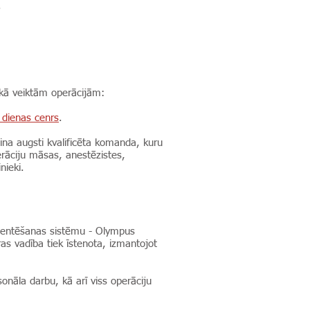
.
ikā veiktām operācijām:
 dienas cenrs
.
šina augsti kvalificēta komanda, kuru
perāciju māsas, anestēzistes,
inieki.
umentēšanas sistēmu - Olympus
s vadība tiek īstenota, izmantojot
sonāla darbu, kā arī viss operāciju