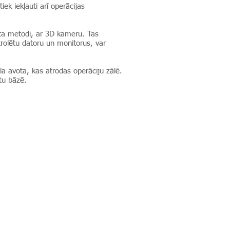
ek iekļauti arī operācijas
akta metodi, ar 3D kameru. Tas
trolētu datoru un monitorus, var
a avota, kas atrodas operāciju zālē.
tu bāzē.