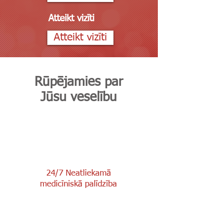
Atteikt vizīti
Atteikt vizīti
Rūpējamies par
Jūsu veselību
24/7 Neatliekamā
medicīniskā palīdzība