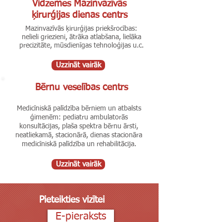
Vidzemes Mazinvazīvās
ķirurģijas dienas centrs
Mazinvazīvās ķirurģijas priekšrocības:
nelieli griezieni, ātrāka atlabšana, lielāka
precizitāte, mūsdienīgas tehnoloģijas u.c.
Uzzināt vairāk
Bērnu veselības centrs
Medicīniskā palīdzība bērniem un atbalsts
ģimenēm: pediatru ambulatorās
konsultācijas, plaša spektra bērnu ārsti,
neatliekamā, stacionārā, dienas stacionāra
medicīniskā palīdzība un rehabilitācija.
Uzzināt vairāk
Pieteikties vizītei
E-pieraksts