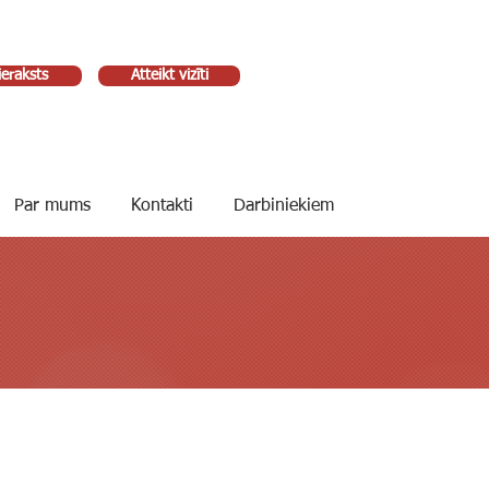
ieraksts
Atteikt vizīti
Par mums
Kontakti
Darbiniekiem