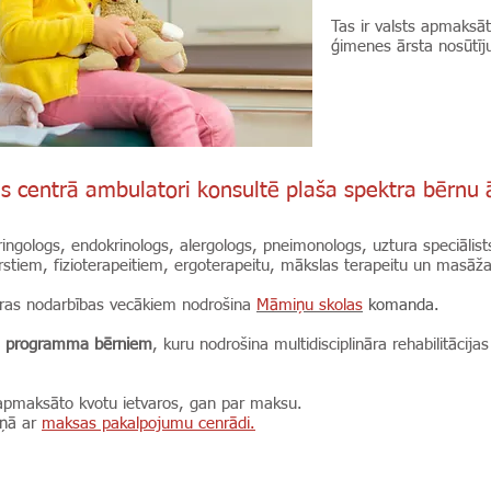
Tas ir valsts apmaksā
ģimenes ārsta nosūtī
s centrā ambulatori konsultē plaša spektra bērnu ā
aringologs, endokrinologs, alergologs, pneimonologs, uztura speciālist
 ārstiem, fizioterapeitiem, ergoterapeitu, mākslas terapeitu un masāža
lāras nodarbības vecākiem nodrošina
Māmiņu skolas
komanda
.
as programma bērniem
, kuru nodrošina multidisciplināra rehabilitācij
apmaksāto kvotu ietvaros, gan par maksu.
aņā ar
maksas pakalpojumu cenrādi.