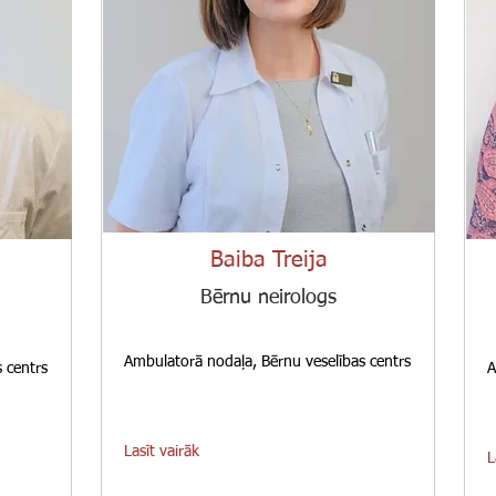
Baiba Treija
Bērnu neirologs
Ambulatorā nodaļa, Bērnu veselības centrs
 centrs
A
Lasīt vairāk
L