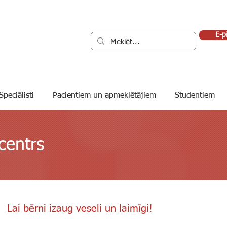
E-p
Speciālisti
Pacientiem un apmeklētājiem
Studentiem
centrs
Lai bērni izaug veseli un laimīgi!