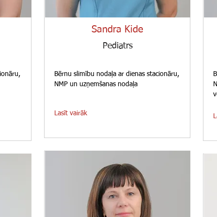
Sandra Kide
Pediatrs
ionāru,
Bērnu slimību nodaļa ar dienas stacionāru,
B
NMP un uzņemšanas nodaļa
N
v
Lasīt vairāk
L