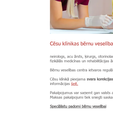
Cēsu klīnikas bērnu veselība
neirologs, acu ārsts, ķirurgs, otorinol
fizikālās medicīnas un rehabilitācijas
Bērnu veselības centra ietvaros regu
Cēsu klīnikā pieejama
svara korekcij
informācijas
šeit.
Pakalpojumus var saņemt gan valsts 
Maksas pakalpojumi tiek sniegti sask
Speciālistu padomi bērnu veselībai