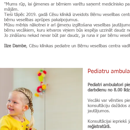
"Mums rūp, lai ģimenes ar bērniem varētu saņemt medicīnisko pa
mājām.
Tieši tāpēc 2019. gadā Cēsu klīnikā izveidots Bērnu veselības centr
bērnu veselības aprūpes pakalpojumus.
Mūsu mērķis nākotnei ir arī ģimeņu izglītošana veselības jautāju
bērnu vecākiem, kuru ietvaros viņiem būs iespēja uzzināt daudz n
Jo zināšanu nekad nevar būt par daudz, ja runa ir par bērnu vesel
Ilze Dambe
, Cēsu klīnikas pediatre un Bērnu veselības centra vadī
Pediatru ambula
Pediatri ambulatori p
darbdienu no 8.00 līdz
Vecāki var vērsties p
konsultāciju dažādos a
jautājumos.
Konsultācijai iepriekš
reģistratūrā.