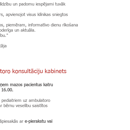
līdzību un padomu iespējami tuvāk
s, apvienojot visus klīnikas sniegtos
mos, piemēram, informatīvo dienu rīkošana
oderīga un aktuāla.
ību."
tāja
toro konsultāciju kabinets
ieņem mazos pacientus katru
 16.00.
ie pediatriem uz ambulatoro
r bērnu veselību saistītos
 jāpiesakās ar
e-pierakstu vai