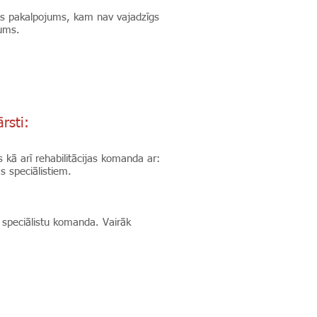
ts pakalpojums, kam nav vajadzīgs
jums.
rsti:
s kā arī rehabilitācijas komanda ar:
s speciālistiem.
as speciālistu komanda. Vairāk