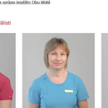
as aprūpes iespējām Cēsu klīnikā
ālisti