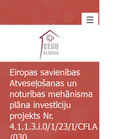
Eiropas savienības
Atveseļošanas un
noturības mehānisma
plāna investīciju
projekts Nr.
4.1.1.3.i.0/1/23/I/CFLA
/030