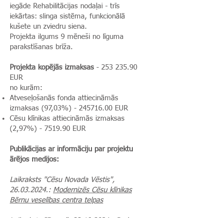
iegāde Rehabilitācijas nodaļai - trīs
iekārtas: slinga sistēma, funkcionālā
kušete un zviedru siena.
Projekta ilgums 9 mēneši no līguma
parakstīšanas brīža.
Projekta kopējās izmaksas
-
253 235.90
EUR
no kurām:
Atveseļošanās fonda attiecināmās
izmaksas (97,03%) -
245716.00
EUR
Cēsu klīnikas attiecināmās izmaksas
(2,97%) - 7519.90 EUR
Publikācijas ar informāciju par projektu
ārējos medijos:
Laikraksts "Cēsu Novada Vēstis",
26.03.2024
.:
Modernizēs Cēsu klīnikas
Bērnu veselības centra telpas