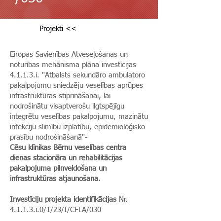
Projekti <<
Eiropas Savienības Atveseļošanas un
noturības mehānisma plāna investīcijas
4.1.1.3.i. "Atbalsts sekundāro ambulatoro
pakalpojumu sniedzēju veselības aprūpes
infrastruktūras stiprināšanai, lai
nodrošinātu visaptverošu ilgtspējīgu
integrētu veselības pakalpojumu, mazinātu
infekciju slimību izplatību, epidemioloģisko
prasību nodrošināšanā"-
Cēsu klīnikas Bērnu veselības centra
dienas stacionāra un rehabilitācijas
pakalpojuma pilnveidošana un
infrastruktūras atjaunošana.
Investīciju projekta identifikācijas
Nr.
4.1.1.3.i.0/1/23/I/CFLA/030