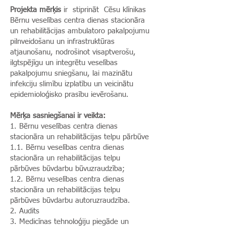
Projekta mērķis
ir stiprināt Cēsu klīnikas
Bērnu veselības centra dienas stacionāra
un rehabilitācijas ambulatoro pakalpojumu
pilnveidošanu un infrastruktūras
atjaunošanu, nodrošinot visaptverošu,
ilgtspējīgu un integrētu veselības
pakalpojumu sniegšanu, lai mazinātu
infekciju slimību izplatību un veicinātu
epidemioloģisko prasību ievērošanu.
Mērķa sasniegšanai ir veikta:
1. Bērnu veselības centra dienas
stacionāra un rehabilitācijas telpu pārbūve
1.1. Bērnu veselības centra dienas
stacionāra un rehabilitācijas telpu
pārbūves būvdarbu būvuzraudzība;
1.2. Bērnu veselības centra dienas
stacionāra un rehabilitācijas telpu
pārbūves būvdarbu autoruzraudzība.
2. Audits
3. Medicīnas tehnoloģiju piegāde un