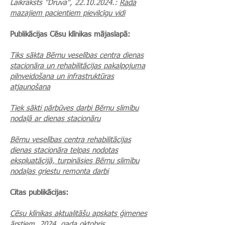
Laikraksts "Druva", 22.10.2024.:
Rada
mazajiem pacientiem pievilcīgu vidi
Publikācijas Cēsu klīnikas mājaslapā:
Tiks sākta Bērnu veselības centra dienas
stacionāra un rehabilitācijas pakalpojuma
pilnveidošana un infrastruktūras
atjaunošana
Tiek sākti pārbūves darbi Bērnu slimību
nodaļā ar dienas stacionāru
Bērnu veselības centra rehabilitācijas
dienas stacionāra telpas nodotas
ekspluatācijā, turpināsies Bērnu slimību
nodaļas griestu remonta darbi
Citas publikācijas:
Cēsu klīnikas aktualitāšu apskats ģimenes
ārstiem, 2024. gada oktobris