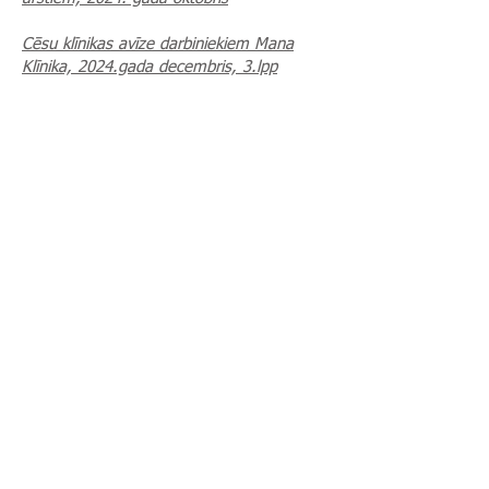
Cēsu klīnikas avīze darbiniekiem Mana
Klīnika, 2024.gada decembris, 3.lpp
© 2025, Cēsu klīnika
Slimnīcas iela 9, Cēsis,
LV-4101
Reģistratūra:
+371 64125634
Rehabilitācijas nodaļas