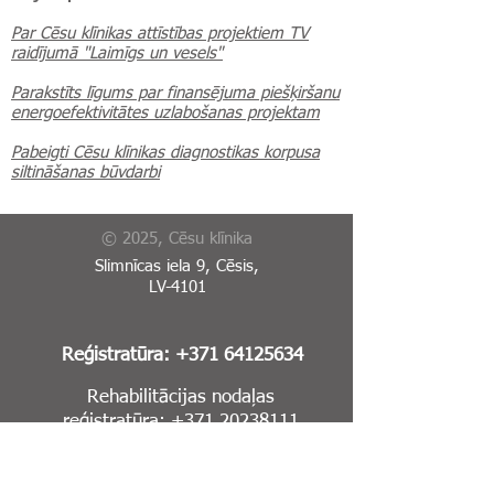
Par Cēsu klīnikas attīstības projektiem TV
raidījumā "Laimīgs un vesels"
Parakstīts līgums par finansējuma piešķiršanu
energoefektivitātes uzlabošanas projektam
Pabeigti Cēsu klīnikas diagnostikas korpusa
siltināšanas būvdarbi
© 2025, Cēsu klīnika
Slimnīcas iela 9, Cēsis,
LV-4101
Reģistratūra:
+371 64125634
Rehabilitācijas nodaļas
reģistratūra:
+371 20238111
Garīgās veselības centrs:
+371 64123567