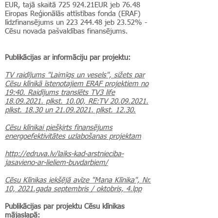
EUR, tajā skaitā 725 924.21EUR jeb 76.48
Eiropas Reģionālās attīstības fonda (ERAF)
līdzfinansējums un
223 244.48
jeb 23.52% -
Cēsu novada pašvaldības finansējums.
Publikācijas ar informāciju par projektu:
TV r
aidījums "Laimīgs un vesels", sižets par
Cēsu klīnikā īstenotajiem ERAF projektiem no
19:40. Raidījums translēts TV3 life
18.09.2021. plkst. 10.00, RE:TV 20.09.2021.
plkst. 18.30 un 21.09.2021. plkst. 12.30.
Cēsu klīnikai piešķirts finansējums
energoefektivitātes uzlabošanas projektam
http://edruva.lv/laiks-kad-arstnieciba-
jasavieno-ar-lieliem-buvdarbiem/
Cēsu Klīnikas iekšējā avīze "Mana Klīnika", Nr.
10, 2021.gada septembris / oktobris, 4.lpp
Publikācijas par projektu Cēsu klīnikas
mājaslapā: