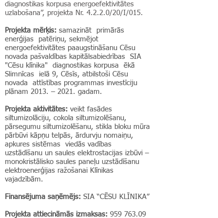
diagnostikas korpusa energoefektivitātes
uzlabošana”, projekta Nr. 4.2.2.0/20/I/015.
Projekta mērķis:
samazināt primārās
enerģijas patēriņu, sekmējot
energoefektivitātes paaugstināšanu Cēsu
novada pašvaldības kapitālsabiedrības SIA
"Cēsu klīnika" diagnostikas korpusa ēkā
Slimnīcas ielā 9, Cēsīs, atbilstoši Cēsu
novada attīstības programmas investīciju
plānam 2013. – 2021. gadam.
Projekta aktivitātes:
veikt fasādes
siltumizolāciju, cokola siltumizolēšanu,
pārsegumu siltumizolēšanu, stikla bloku mūra
pārbūvi kāpņu telpās, ārdurvju nomaiņu,
apkures sistēmas viedās vadības
uzstādīšanu un saules elektrostacijas izbūvi –
monokristālisko saules paneļu uzstādīšanu
elektroenerģijas ražošanai Klīnikas
vajadzībām.
Finansējuma saņēmējs:
SIA “CĒSU KLĪNIKA”
Projekta attiecināmās izmaksas:
959 763.09